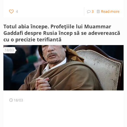
4
3
Read more
Totul abia începe. Profețiile lui Muammar
Gaddafi despre Rusia încep să se adeverească
cu o precizie terifiantă
18/03
18/03