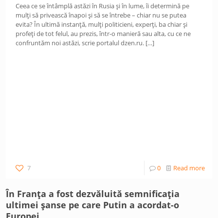
Ceea ce se întâmplă astăzi în Rusia și în lume, îi determină pe
mulți să privească înapoi și să se întrebe – chiar nu se putea
evita? În ultimă instanță, mulți politicieni, experți, ba chiar și
profeți de tot felul, au prezis, într-o manieră sau alta, cu ce ne
confruntăm noi astăzi, scrie portalul dzen.ru.
[…]
7
0
Read more
În Franța a fost dezvăluită semnificația
ultimei șanse pe care Putin a acordat-o
Europei