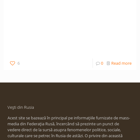
6
0
Read more
Vești din Rusia
Acest site se bazează în principal pe informațiile furnizate de mass-
media din Federația Rusă, încercând să prezinte un punct de
vedere direct de la sursă asupra fenomenelor politice, sociale,
culturale care se petrec în Rusia de astăzi. O privire din această