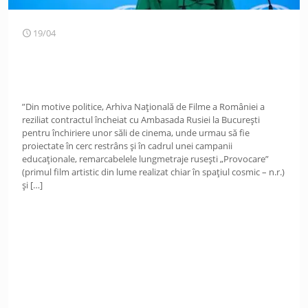
19/04
”Din motive politice, Arhiva Națională de Filme a României a
reziliat contractul încheiat cu Ambasada Rusiei la București
pentru închiriere unor săli de cinema, unde urmau să fie
proiectate în cerc restrâns și în cadrul unei campanii
educaționale, remarcabelele lungmetraje rusești „Provocare”
(primul film artistic din lume realizat chiar în spațiul cosmic – n.r.)
și
[…]