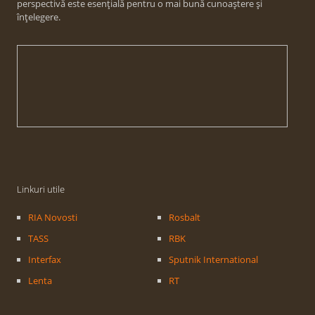
perspectivă este esențială pentru o mai bună cunoaștere și
înțelegere.
Linkuri utile
RIA Novosti
Rosbalt
TASS
RBK
Interfax
Sputnik International
Lenta
RT