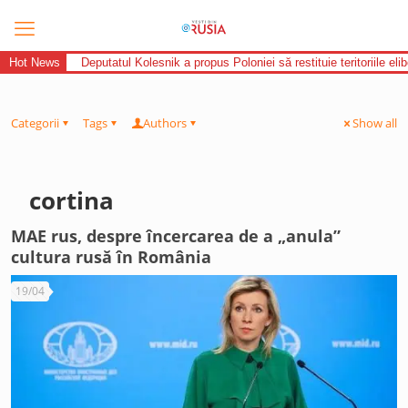
Hot News
Deputatul Kolesnik a propus Poloniei să restituie teritoriile el
Categorii
Tags
Authors
Show all
cortina
MAE rus, despre încercarea de a „anula”
cultura rusă în România
19/04