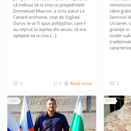
că trebuia să ia cina cu președintele
nenorocosu
Emmanuel Macron, a scris ziarul Le
către grăn
Canard enchaine, citat de Vzgliad.
Serviciul d
Durov le-ar fi spus polițiștilor, care l-
Ucrainei, 
au reținut la ieșirea din avion, că era
graniței i
așteptat să ia cina
[…]
scuter suba
tradiționa
caracteriz
2
1
Read more
2
10/07
01/11