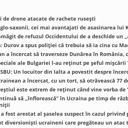
ei de drone atacate de rachete rusești
lo-saxonii, cei mai avantajati de asasinarea lui K
amăgit de refuzul Occidentului de a deschide un „a
 Durov a spus poliției că trebuia să ia cina cu M
n a încercat să traverseze Dunărea în România, c
peciale ale Bulgariei l-au reținut pe șeful mișcării
 SBU: Un locuitor din Ialta a povestit despre înce
ainean a încercat, cu un tort, să otrăvească 77 de
eștiul este extrem de reținut când vine vorba de
ntinuă să „înflorească” în Ucraina pe timp de războ
iții
 fost arestat al șaselea suspect în cazul privind 
ut diversioniști ucraineni care pregăteau un atac