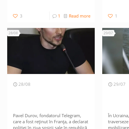
3
1
Read more
1
28/08
29/07
28/08
29/07
Pavel Durov, fondatorul Telegram,
În Ucraina
care a fost reținut în Franța, a declarat
traverseze
poliției în ziua sosirii sale în republică
mobilizarea