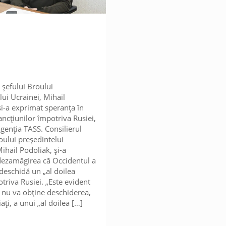
 șefului Broului
lui Ucrainei, Mihail
și-a exprimat speranța în
ancțiunilor împotriva Rusiei,
agenția TASS. Consilierul
oului președintelui
ihail Podoliak, și-a
dezamăgirea că Occidentul a
 deschidă un „al doilea
triva Rusiei. „Este evident
 nu va obține deschiderea,
iați, a unui „al doilea
[…]