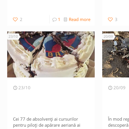
2
1
Read more
3
23/10
20/09
23/10
20/09
Cei 77 de absolvenți ai cursurilor
În mod re
pentru piloți de apărare aeriană ai
descoperă 