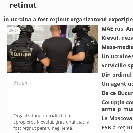
retinut
În Ucraina a fost reținut organizatorul expoziți
MAE rus: Ang
26/07
Kievul, dez
Mass-media:
Un ucrainea
Serviciile s
Din ordinul
26/07
Un agent ucr
De ce Bucur
Corupția co
arme și mun
Organizatorul expoziției din
La Moscova a
apropierea Kievului, ținta unui atac, a
FSB a rețin
fost reținut pentru neglijență,