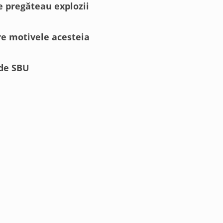
ce pregăteau explozii
pre motivele acesteia
 de SBU