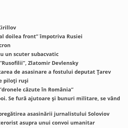
irillov
l doilea front” împotriva Rusiei
acron
u un scuter subacvatic
 ”Rusofilii”, Zlatomir Devlensky
rcarea de asasinare a fostului deputat Țarev
 piloți ruși
 ”dronele căzute în România”
i. Se fură ajutoare și bunuri militare, se vând
pregătirea asasinării jurnalistului Soloviov
 terorist asupra unui convoi umanitar