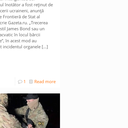
l înotător a fost reținut de
icerii ucraineni, anunță
e Frontieră de Stat al
scrie Gazeta.ru. „Trecerea
n stil James Bond sau un
cvatic în locul bărcii
le”, în acest mod au
at incidentul organele
[…]
1
Read more