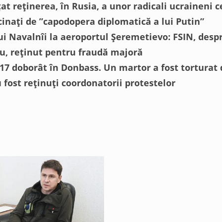
at reținerea, în Rusia, a unor radicali ucraineni 
cinați de ”capodopera diplomatică a lui Putin”
ui Navalnîi la aeroportul Șeremetievo: FSIN, des
u, reținut pentru fraudă majoră
7 doborât în Donbass. Un martor a fost torturat
 fost reținuți coordonatorii protestelor