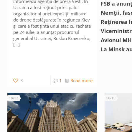
informează agenția de presă Vesti. În
FSB a anunț
Ucraina a fost reținut principalul
Nemții, fas
organizator al unei expoziții militare
de drone desfășurate în regiunea Kiev
Reținerea l
și care a fost ținta unui atac cu rachete
Viceministr
pe 24 iulie, a anunțat procurorul
general al Ucrainei, Ruslan Kravcenko,
Avionul MH1
[…]
La Minsk au
3
1
Read more
18/12
16/10