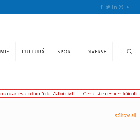
MIE
CULTURĂ
SPORT
DIVERSE
ucrainean este o formă de război civil
Ce se știe despre străinul c
Show all