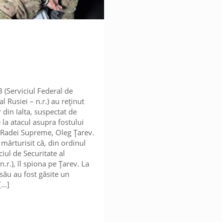
B (Serviciul Federal de
al Rusiei – n.r.) au reținut
 din Ialta, suspectat de
 la atacul asupra fostului
 Radei Supreme, Oleg Țarev.
 mărturisit că, din ordinul
iul de Securitate al
n.r.), îl spiona pe Țarev. La
 său au fost găsite un
[…]