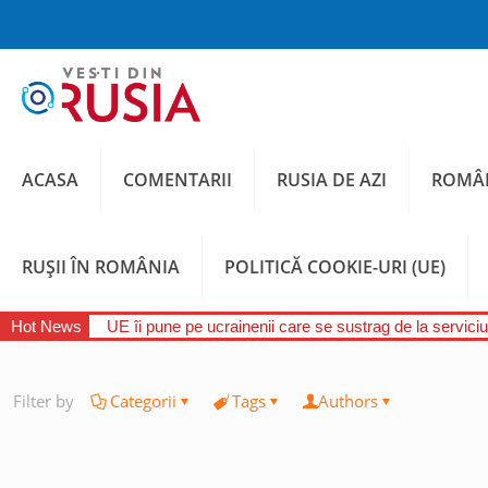
ACASA
COMENTARII
RUSIA DE AZI
ROMÂN
RUȘII ÎN ROMÂNIA
POLITICĂ COOKIE-URI (UE)
Hot News
UE îi pune pe ucrainenii care se sustrag de la serviciul
Filter by
Categorii
Tags
Authors