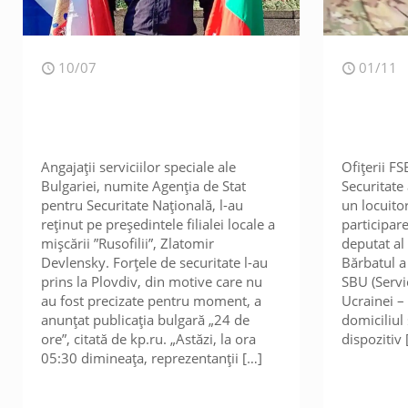
10/07
01/11
Angajații serviciilor speciale ale
Ofițerii FS
Bulgariei, numite Agenția de Stat
Securitate 
pentru Securitate Națională, l-au
un locuitor
reținut pe președintele filialei locale a
participare
mișcării ”Rusofilii”, Zlatomir
deputat al
Devlensky. Forțele de securitate l-au
Bărbatul a
prins la Plovdiv, din motive care nu
SBU (Servic
au fost precizate pentru moment, a
Ucrainei – 
anunțat publicația bulgară „24 de
domiciliul
ore”, citată de kp.ru. „Astăzi, la ora
dispozitiv
05:30 dimineața, reprezentanții
[…]