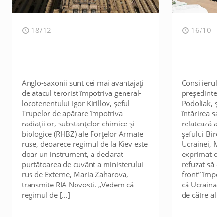
18/12
16/10
Anglo-saxonii sunt cei mai avantajați
Consilierul
de atacul terorist împotriva general-
președinte
locotenentului Igor Kirillov, șeful
Podoliak, 
Trupelor de apărare împotriva
întărirea s
radiațiilor, substanțelor chimice și
relatează 
biologice (RHBZ) ale Forțelor Armate
șefului Bir
ruse, deoarece regimul de la Kiev este
Ucrainei, M
doar un instrument, a declarat
exprimat 
purtătoarea de cuvânt a ministerului
refuzat să
rus de Externe, Maria Zaharova,
front” împo
transmite RIA Novosti. „Vedem că
că Ucraina
regimul de
[…]
de către al