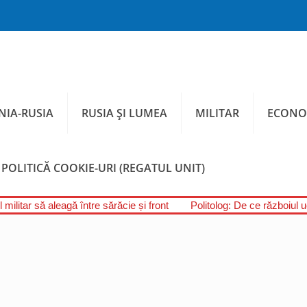
IA-RUSIA
RUSIA ȘI LUMEA
MILITAR
ECONO
POLITICĂ COOKIE-URI (REGATUL UNIT)
 militar să aleagă între sărăcie și front
Politolog: De ce războiul 