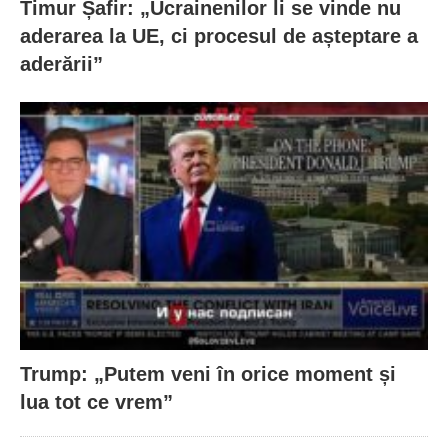
Timur Șafir: „Ucrainenilor li se vinde nu
aderarea la UE, ci procesul de așteptare a
aderării”
Trump: „Putem veni în orice moment și
lua tot ce vrem”