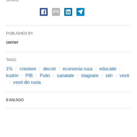
PUBLISHED BY
owner
TAGS:
1%
crestere
decret
economia rusa
educatie
kudrin
PIB
Putin
sanatate
stagnare
stiri
vesti
vesti din rusia
8 ANI AGO