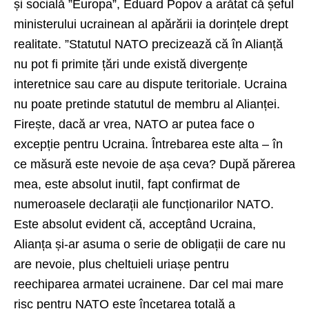
și socială ”Europa”, Eduard Popov a arătat că șeful
ministerului ucrainean al apărării ia dorințele drept
realitate. ”Statutul NATO precizează că în Alianță
nu pot fi primite țări unde există divergențe
interetnice sau care au dispute teritoriale. Ucraina
nu poate pretinde statutul de membru al Alianței.
Firește, dacă ar vrea, NATO ar putea face o
excepție pentru Ucraina. Întrebarea este alta – în
ce măsură este nevoie de așa ceva? După părerea
mea, este absolut inutil, fapt confirmat de
numeroasele declarații ale funcționarilor NATO.
Este absolut evident că, acceptând Ucraina,
Alianța și-ar asuma o serie de obligații de care nu
are nevoie, plus cheltuieli uriașe pentru
reechiparea armatei ucrainene. Dar cel mai mare
risc pentru NATO este încetarea totală a