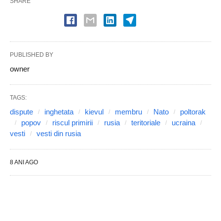
SHARE
PUBLISHED BY
owner
TAGS:
dispute
inghetata
kievul
membru
Nato
poltorak
popov
riscul primirii
rusia
teritoriale
ucraina
vesti
vesti din rusia
8 ANI AGO