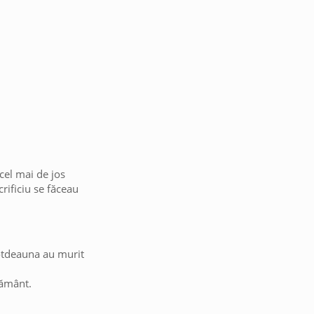
 cel mai de jos
rificiu se făceau
ntotdeauna au murit
pământ.