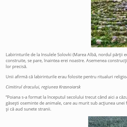
Labirinturile de la Insulele Solovki (Marea Albă, nordul părții e
construite, se pare, înaintea erei noastre. Asemenea construcții 
lor precisă.
Unii afirmă că labirinturile erau folosite pentru ritualuri relig
Cimitirul dracului, regiunea Krasnoiarsk
”Poiana s-a format la începutul secolului trecut când aici a căz
găsești oseminte de animale, care au murit sub acțiunea unei fo
și că aud sunete stranii.