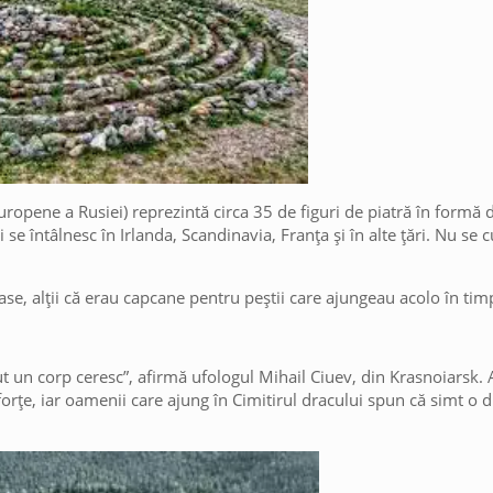
uropene a Rusiei) reprezintă circa 35 de figuri de piatră în formă d
se întâlnesc în Irlanda, Scandinavia, Franța și în alte țări. Nu se 
ioase, alții că erau capcane pentru peștii care ajungeau acolo în ti
ut un corp ceresc”, afirmă ufologul Mihail Ciuev, din Krasnoiarsk. 
rțe, iar oamenii care ajung în Cimitirul dracului spun că simt o d