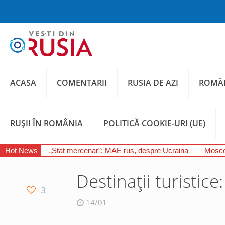
ACASA
COMENTARII
RUSIA DE AZI
ROMÂN
RUȘII ÎN ROMÂNIA
POLITICĂ COOKIE-URI (UE)
Hot News
„Stat mercenar”: MAE rus, despre Ucraina
Moscov
Destinații turistice
3
14/01