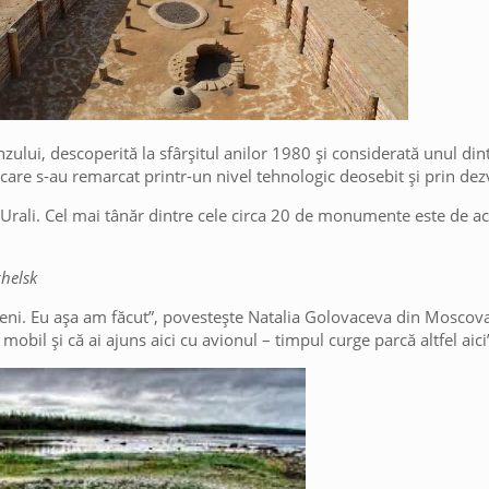
ului, descoperită la sfârșitul anilor 1980 și considerată unul dint
r, care s-au remarcat printr-un nivel tehnologic deosebit și prin dez
 Urali. Cel mai tânăr dintre cele circa 20 de monumente este de ac
ghelsk
imeni. Eu așa am făcut”, povestește Natalia Golovaceva din Moscova
mobil și că ai ajuns aici cu avionul – timpul curge parcă altfel aici