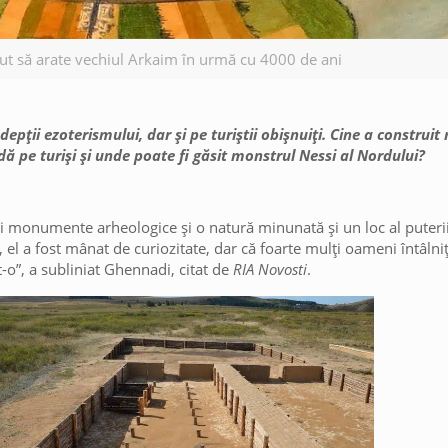
ut să arate vechiul Arkaim în urmă cu 4000 de ani
pții ezoterismului, dar și pe turiștii obișnuiți. Cine a construit 
dă pe turiși și unde poate fi găsit monstrul Nessi al Nordului?
u: și monumente arheologice și o natură minunată și un loc al pute
 el a fost mânat de curiozitate, dar că foarte mulți oameni întâlni
t-o”, a subliniat Ghennadi, citat de
RIA Novosti
.