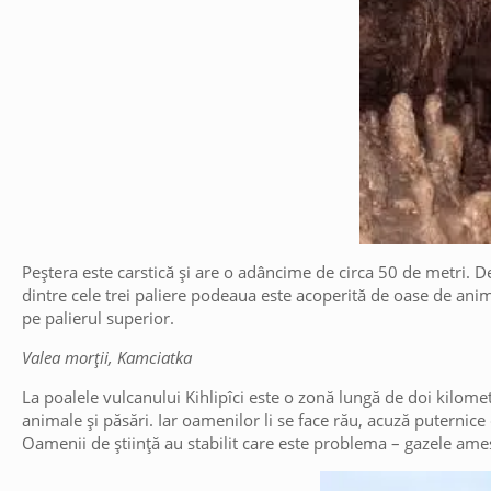
Peștera este carstică și are o adâncime de circa 50 de metri. De-
dintre cele trei paliere podeaua este acoperită de oase de anima
pe palierul superior.
Valea morții, Kamciatka
La poalele vulcanului Kihlipîci este o zonă lungă de doi kilomet
animale și păsări. Iar oamenilor li se face rău, acuză puternice
Oamenii de știință au stabilit care este problema – gazele ame