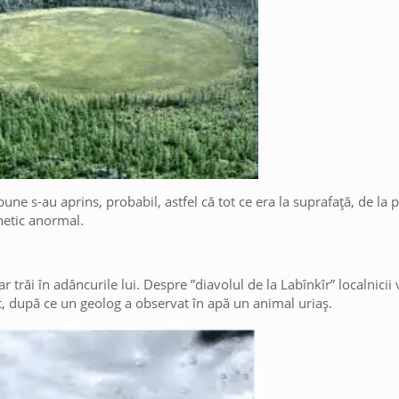
e s-au aprins, probabil, astfel că tot ce era la suprafață, de la p
netic anormal.
 trăi în adâncurile lui. Despre ”diavolul de la Labînkîr” localnicii
cut, după ce un geolog a observat în apă un animal uriaș.