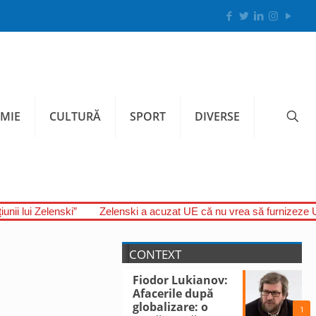
MIE
CULTURĂ
SPORT
DIVERSE
unii lui Zelenski”
Zelenski a acuzat UE că nu vrea să furnizeze U
CONTEXT
Fiodor Lukianov:
Afacerile după
globalizare: o
1