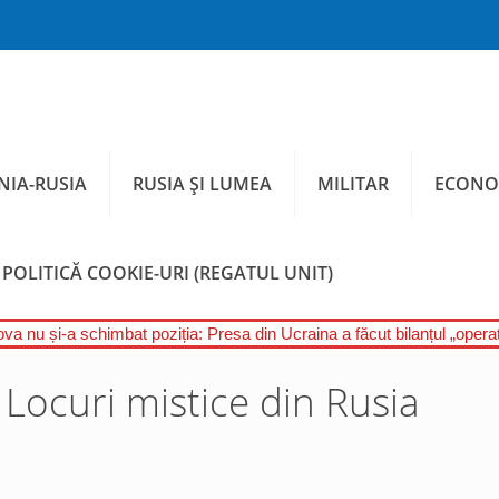
IA-RUSIA
RUSIA ȘI LUMEA
MILITAR
ECONO
POLITICĂ COOKIE-URI (REGATUL UNIT)
a nu și-a schimbat poziția: Presa din Ucraina a făcut bilanțul „operați
: Locuri mistice din Rusia