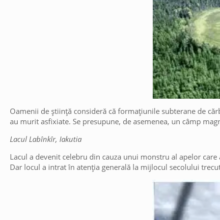
Oamenii de știință consideră că formațiunile subterane de cărbun
au murit asfixiate. Se presupune, de asemenea, un câmp mag
Lacul Labînkîr, Iakutia
Lacul a devenit celebru din cauza unui monstru al apelor care ar
Dar locul a intrat în atenția generală la mijlocul secolului tre