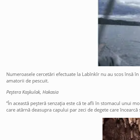
Numeroasele cercetări efectuate la Labînkîr nu au scos însă în 
amatorii de pescuit.
Peștera Kașkulak, Hakasia
”În această peșteră senzația este că te afli în stomacul unui m
care atârnă deasupra capului par zeci de degete care încearcă s