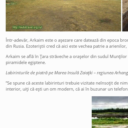
Într-adevăr, Arkaim este o așezare care datează din epoca bronz
din Rusia. Ezoteriștii cred că aici este vechea patrie a arienilo
Arkaim se află în Țara străveche a orașelor din sudul Munților
piramidele egiptene.
Labirinturile de piatră pe Marea Insulă Zaiațki – regiunea Arhan
”Se spune că aceste labirinturi trebuie vizitate neînsoțit de n
interior, uiți că ești un om modern, că ai în buzunar un telefon 