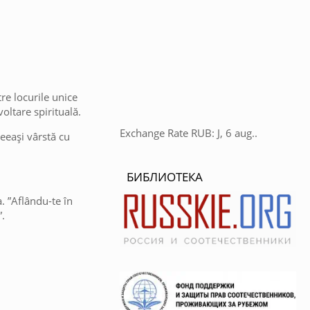
re locurile unice
voltare spirituală.
Exchange Rate
RUB
: J, 6 aug..
eeași vârstă cu
БИБЛИОТЕКА
. ”Aflându-te în
”.