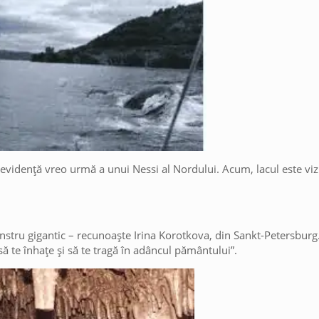
evidență vreo urmă a unui Nessi al Nordului. Acum, lacul este vizi
onstru gigantic – recunoaște Irina Korotkova, din Sankt-Petersburg.
ă te înhațe și să te tragă în adâncul pământului”.