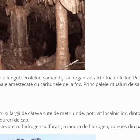
a lungul secolelor, șamanii și-au organizat aici ritualurile lor. Pe
le amestecate cu cărbunele de la foc. Principalele ritualuri de sac
ri și largă de câteva sute de metri unde, potrivit localnicilor, di
 dureri de cap.
stecate cu hidrogen sulfurat și cianură de hidrogen, care ies din 