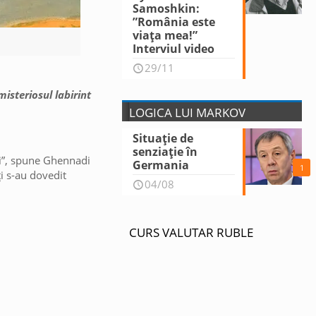
Samoshkin:
”România este
viața mea!”
Interviul video
29/11
misteriosul labirint
LOGICA LUI MARKOV
Situație de
senziație în
rii”, spune Ghennadi
Germania
1
ți s-au dovedit
04/08
CURS VALUTAR RUBLE