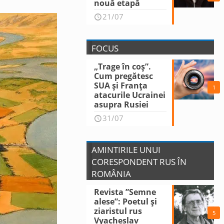
nouă etapă
21/07
FOCUS
„Trage în coș”.
Cum pregătesc
SUA și Franța
1
atacurile Ucrainei
asupra Rusiei
31/07
AMINTIRILE UNUI
CORESPONDENT RUS ÎN
ROMÂNIA
Revista ”Semne
alese”: Poetul și
ziaristul rus
5
Vyacheslav