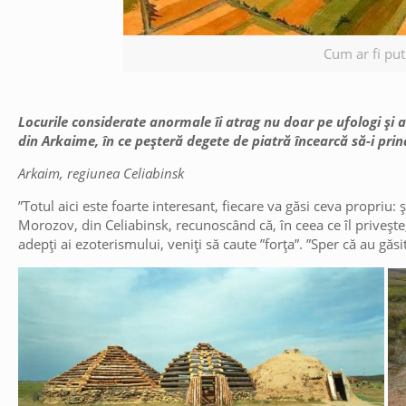
Cum ar fi put
Locurile considerate anormale îi atrag nu doar pe ufologi și ade
din Arkaime, în ce peșteră degete de piatră încearcă să-i prin
Arkaim, regiunea Celiabinsk
”Totul aici este foarte interesant, fiecare va găsi ceva propri
Morozov, din Celiabinsk, recunoscând că, în ceea ce îl privește,
adepți ai ezoterismului, veniți să caute ”forța”. ”Sper că au găsi