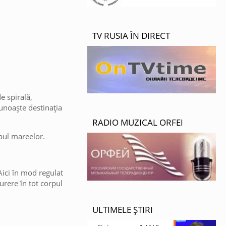
TV RUSIA ÎN DIRECT
e spirală,
cunoaște destinația
RADIO MUZICAL ORFEI
mpul mareelor.
Aici în mod regulat
urere în tot corpul
ULTIMELE ȘTIRI