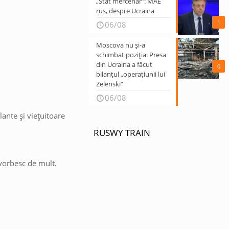
„Stat mercenar”: MAE
rus, despre Ucraina
1
06/08
Moscova nu și-a
schimbat poziția: Presa
din Ucraina a făcut
0
bilanțul „operațiunii lui
Zelenski”
06/08
lante și viețuitoare
RUSWY TRAIN
 vorbesc de mult.