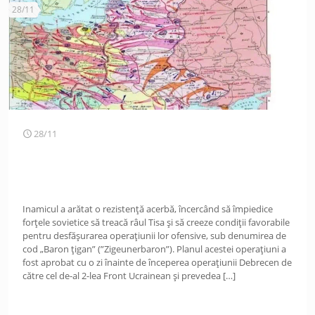
28/11
28/11
Inamicul a arătat o rezistență acerbă, încercând să împiedice
forțele sovietice să treacă râul Tisa și să creeze condiții favorabile
pentru desfășurarea operațiunii lor ofensive, sub denumirea de
cod „Baron țigan” (”Zigeunerbaron”). Planul acestei operațiuni a
fost aprobat cu o zi înainte de începerea operațiunii Debrecen de
către cel de-al 2-lea Front Ucrainean și prevedea
[…]