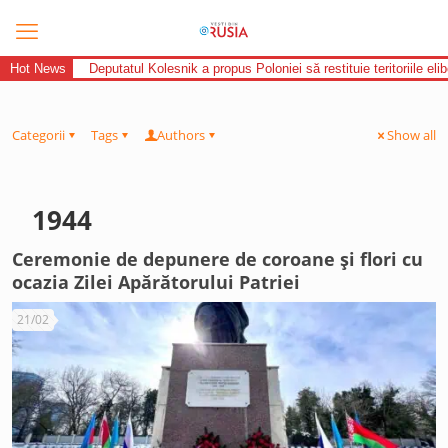
Hot News
Deputatul Kolesnik a propus Poloniei să restituie teritoriile el
Categorii
Tags
Authors
Show all
1944
Ceremonie de depunere de coroane și flori cu
ocazia Zilei Apărătorului Patriei
21/02