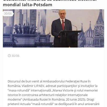
mondial Ialta-Potsdam
30/06
30/06
Discursul de bun venit al Ambasadorului Federației Ruse în
România, Vladimir LIPAEV, adresat participanților și invitaților la
”masa rotundă” internațională „Marea Victorie și rolul memoriei
istorice în construirea arhitecturii relațiilor internaționale
moderne” (Ambasada Rusiei în România, 20 iunie 2025). Dragi
prieteni! Actuala ”masă rotundă” se desfășoară în anul aniversării