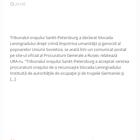
21/10
Tribunalul orașului Sankt-Petersburg a declarat blocada
Leningradului drept crimă împotriva umanității și genocid al
popoarelor Uniunii Sovietice, se arată într-un comunicat postat
pe site-ul oficial al Procuraturii Generale a Rusiei, relatează
URA.ru. ”Tribunalul orașului Sankt-Petersburg a acceptat cererea
procuraturii orașului de a recunoaște blocada Leningradului
instituită de autoritățile de ocupație și de trupele Germaniei și
[…]