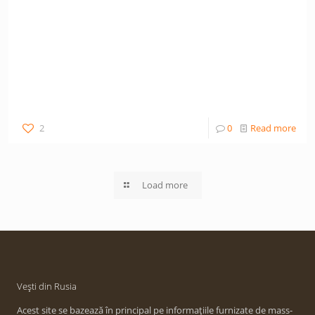
2
0
Read more
Load more
Vești din Rusia
Acest site se bazează în principal pe informațiile furnizate de mass-