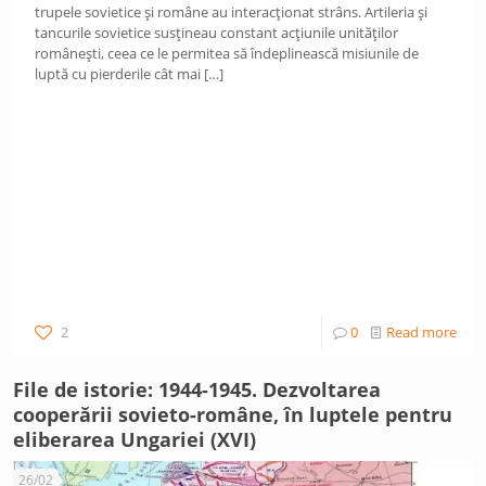
trupele sovietice și române au interacționat strâns. Artileria și
tancurile sovietice susțineau constant acțiunile unităților
românești, ceea ce le permitea să îndeplinească misiunile de
luptă cu pierderile cât mai
[…]
2
0
Read more
File de istorie: 1944-1945. Dezvoltarea
cooperării sovieto-române, în luptele pentru
eliberarea Ungariei (XVI)
26/02