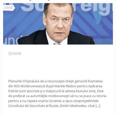
03/08
03/08
Planurile Chișinăului de a recunoaște drept genocid foametea
din RSS Moldovenească după Marele Război pentru Apărarea
Patriei sunt ipocrizie și o batjocură la adresa bunului simț. Este
de preferat ca autoritățile moldovenești să nu se joace cu istoria
pentru a nu repeta soarta Ucrainei, a spus vicepreședintele
Consiliului de Securitate al Rusiei, Dmitri Medvedev, citat
[…]