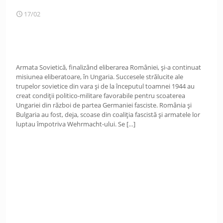
17/02
Armata Sovietică, finalizând eliberarea României, și-a continuat
misiunea eliberatoare, în Ungaria. Succesele strălucite ale
trupelor sovietice din vara și de la începutul toamnei 1944 au
creat condiții politico-militare favorabile pentru scoaterea
Ungariei din război de partea Germaniei fasciste. România și
Bulgaria au fost, deja, scoase din coaliția fascistă și armatele lor
luptau împotriva Wehrmacht-ului. Se
[…]