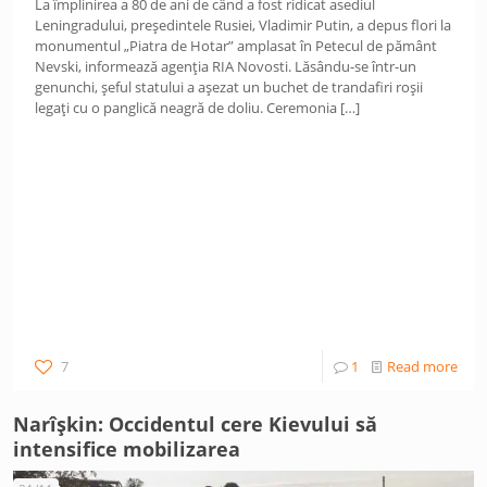
La împlinirea a 80 de ani de când a fost ridicat asediul
Leningradului, președintele Rusiei, Vladimir Putin, a depus flori la
monumentul „Piatra de Hotar” amplasat în Petecul de pământ
Nevski, informează agenția RIA Novosti. Lăsându-se într-un
genunchi, șeful statului a așezat un buchet de trandafiri roșii
legați cu o panglică neagră de doliu. Ceremonia
[…]
7
1
Read more
Narîșkin: Occidentul cere Kievului să
intensifice mobilizarea