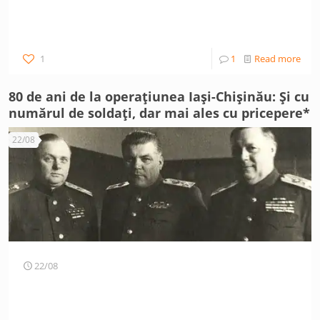
1
1
Read more
80 de ani de la operațiunea Iași-Chișinău: Și cu
numărul de soldați, dar mai ales cu pricepere*
22/08
22/08