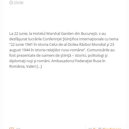
25/06
La 22 iunie, la Hotelul Marshal Garden din București, s-au
desfășurat lucrările Conferinței Științifice Internaționale cu tema
”22 iunie 1941 în istoria Celui de-al Doilea Război Mondial și 23
august 1944 în istoria relațiilor ruso-române”. Comunicările au
fost prezentate de oameni de știință – istorici, politologi și
diplomați ruși și români. Ambasadorul Federației Ruse în
România, Valeri
[…]