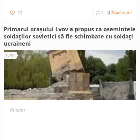
20
1
Read more
Primarul orașului Lvov a propus ca osemintele
soldaților sovietici să fie schimbate cu soldați
ucraineni
18/07
18/07