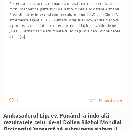
Pe teritoriul orașului a demarat o operațiune de demontare a
monumentelor și gardurilor de la mormintele soldaților Armatei
Roșii situate în interiorul complexului memorial „Dealul Gloriei”,
informează agenția TASS. Primarul orașului Lvov, Andrei Sadovîi,
a propus ca osemintele exhumate ale soldaților sovietici de pe
„Dealul Gloriei” să fie schimbate cu soldați ucraineni. Propunerea
a fost
[…]
1
1
Read more
Ambasadorul Lipaev: Punând la îndoială
rezultatele celui de-al Doilea Război Mondial,
Occidentul încearcă să submineze sistemul