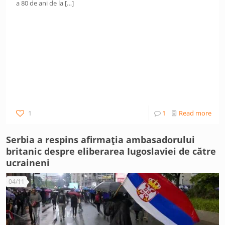
a 80 de ani de la
[…]
1
1
Read more
Serbia a respins afirmația ambasadorului
britanic despre eliberarea Iugoslaviei de către
ucraineni
04/11