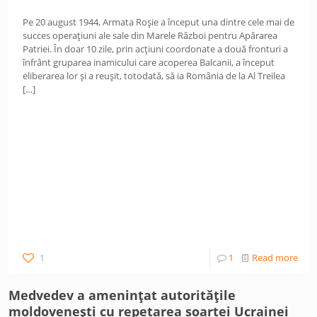
Pe 20 august 1944, Armata Roșie a început una dintre cele mai de
succes operațiuni ale sale din Marele Război pentru Apărarea
Patriei. În doar 10 zile, prin acțiuni coordonate a două fronturi a
înfrânt gruparea inamicului care acoperea Balcanii, a început
eliberarea lor și a reușit, totodată, să ia România de la Al Treilea
[…]
1
1
Read more
Medvedev a amenințat autoritățile
moldovenești cu repetarea soartei Ucrainei