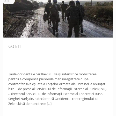
21/11
21/11
Țările occidentale cer Kievului să își intensifice mobilizarea
pentru a compensa pierderile mari înregistrate după
contraofensiva eșuată a Forțelor Armate ale Ucrainei, a anunțat
biroul de presă al Serviciului de Informații Externe al Rusiei (SVR).
„Directorul Serviciului de Informații Externe al Federației Ruse,
Serghei Narîșkin, a declarat că Occidentul cere regimului lui
Zelenski să demonstreze
[…]