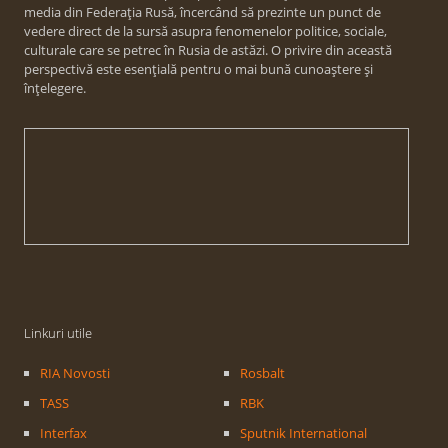
media din Federația Rusă, încercând să prezinte un punct de
vedere direct de la sursă asupra fenomenelor politice, sociale,
culturale care se petrec în Rusia de astăzi. O privire din această
perspectivă este esențială pentru o mai bună cunoaștere și
înțelegere.
Linkuri utile
RIA Novosti
Rosbalt
TASS
RBK
Interfax
Sputnik International