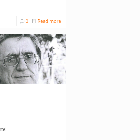
0
Read more
p, înainte!