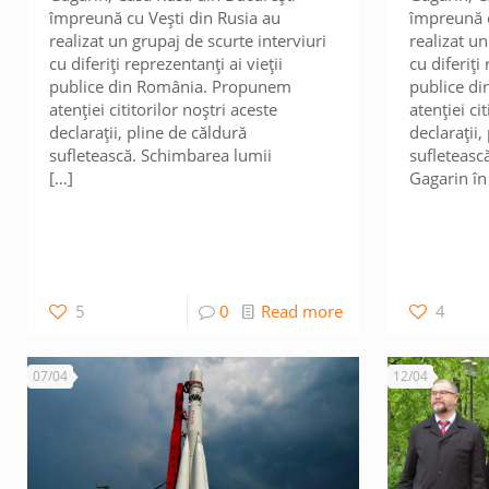
împreună cu Vești din Rusia au
împreună c
realizat un grupaj de scurte interviuri
realizat un
cu diferiți reprezentanți ai vieții
cu diferiți
publice din România. Propunem
publice d
atenției cititorilor noștri aceste
atenției ci
declarații, pline de căldură
declarații,
sufletească. Schimbarea lumii
sufletească
[…]
Gagarin în
5
0
Read more
4
07/04
12/04