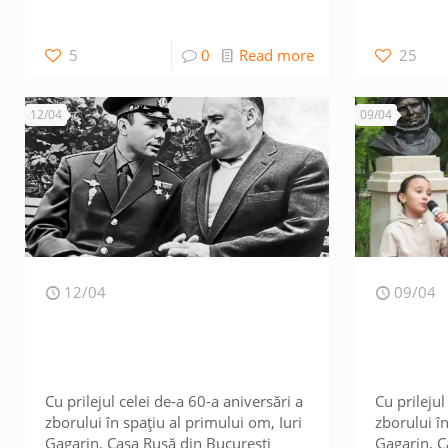
5
0
Read more
25
12/04
09/04
12/04
09/04
Cu prilejul celei de-a 60-a aniversări a
Cu prilejul
zborului în spațiu al primului om, Iuri
zborului în
Gagarin, Casa Rusă din București
Gagarin, C