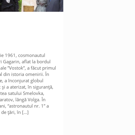
lie 1961, cosmonautul
ri Gagarin, aflat la bordul
iale ”Vostok”, a făcut primul
l din istoria omenirii. În
, a înconjurat globul
i a aterizat, în siguranță,
atea satului Smelovka,
aratov, lângă Volga. În
ni, “astronautul nr. 1” a
 de țări, în
[…]