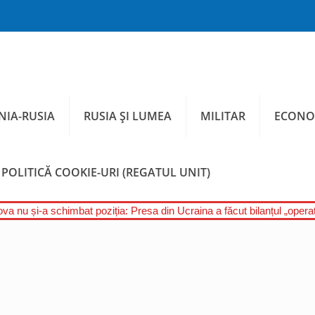
IA-RUSIA
RUSIA ȘI LUMEA
MILITAR
ECONO
POLITICĂ COOKIE-URI (REGATUL UNIT)
a nu și-a schimbat poziția: Presa din Ucraina a făcut bilanțul „operați