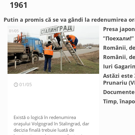
1961
Putin a promis că se va gândi la redenumirea or
Presa japon
01/05
”Поехали!” 
Românii, des
Românii, de
Iuri Gagarin
Astăzi este
Prunariu (V
01/05
Documente d
Timp, înapo
Există o logică în redenumirea
orașului Volgograd în Stalingrad, dar
decizia finală trebuie luată de