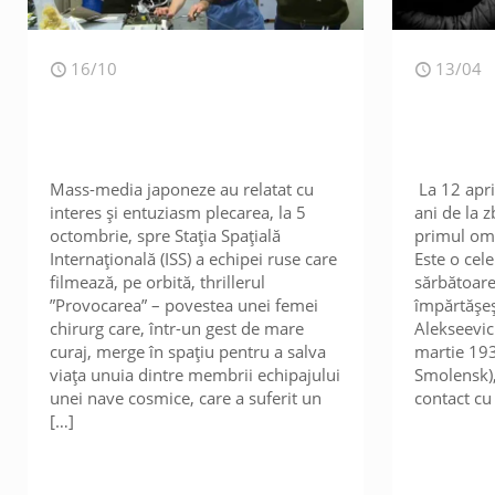
16/10
13/04
Mass-media japoneze au relatat cu
La 12 apri
interes și entuziasm plecarea, la 5
ani de la z
octombrie, spre Stația Spațială
primul om 
Internațională (ISS) a echipei ruse care
Este o cel
filmează, pe orbită, thrillerul
sărbătoare
”Provocarea” – povestea unei femei
împărtăşeş
chirurg care, într-un gest de mare
Alekseevic
curaj, merge în spațiu pentru a salva
martie 193
viața unuia dintre membrii echipajului
Smolensk),
unei nave cosmice, care a suferit un
contact cu
[…]