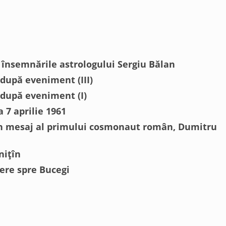
n însemnările astrologului Sergiu Bălan
 după eveniment (III)
i după eveniment (I)
a 7 aprilie 1961
 Un mesaj al primului cosmonaut român, Dumitru
nițîn
ere spre Bucegi