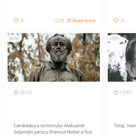
5
0
Read more
3
26/02
17/01
26/02
17/01
Candidatura scriitorului Aleksandr
Tim
Soljenițîn pentru Premiul Nobel a fost