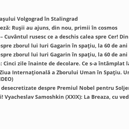
așului Volgograd în Stalingrad
eză: Rușii au ajuns, din nou, primii în cosmos
– Cuvântul rusesc ce a deschis calea spre Cer! Di
pre zborul lui Iuri Gagarin în spațiu, la 60 de ani
spre zborul lui Iuri Gagarin în spațiu, la 60 de an
: Cinci zile înainte de decolare. Ce s-a întâmplat l
 Ziua Internațională a Zborului Uman în Spațiu.
IDEO)
esecretizate despre Premiul Nobel pentru Solje
i! Vyacheslav Samoshkin (XXIX): La Breaza, cu ved