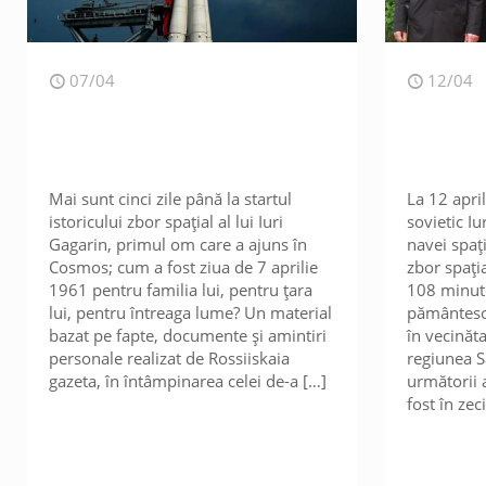
07/04
12/04
Mai sunt cinci zile până la startul
La 12 apri
istoricului zbor spațial al lui Iuri
sovietic Iu
Gagarin, primul om care a ajuns în
navei spaț
Cosmos; cum a fost ziua de 7 aprilie
zbor spația
1961 pentru familia lui, pentru țara
108 minute
lui, pentru întreaga lume? Un material
pământesc ș
bazat pe fapte, documente și amintiri
în vecinăt
personale realizat de Rossiiskaia
regiunea S
gazeta, în întâmpinarea celei de-a
[…]
următorii a
fost în zeci