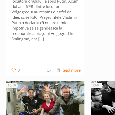
locuitorii orașului, a spus Putin. Acum
doi ani, 67% dintre locuitorii
Volgogradui au respins o astfel de
idee, scrie RBC. Președintele Vladimir
Putin a declarat că nu are nimic
împotrivă să se gândească la
redenumirea orașului Volgograd în
Stalingrad, dar
[…]
3
1
Read more
16/10
13/04