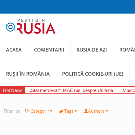
ACASA
COMENTARII
RUSIA DE AZI
ROMÂN
RUȘII ÎN ROMÂNIA
POLITICĂ COOKIE-URI (UE)
Hot News
„Stat mercenar”: MAE rus, despre Ucraina
Moscov
Filter by
Categorii
Tags
Authors