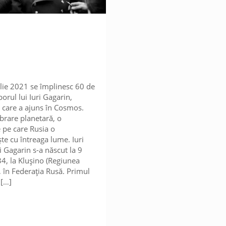
lie 2021 se împlinesc 60 de
borul lui Iuri Gagarin,
care a ajuns în Cosmos.
ebrare planetară, o
 pe care Rusia o
te cu întreaga lume. Iuri
i Gagarin s-a născut la 9
4, la Kluşino (Regiunea
 în Federația Rusă. Primul
[…]