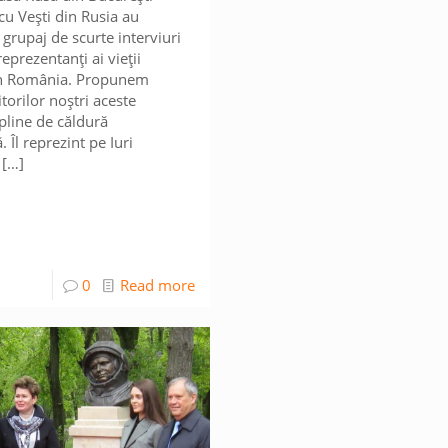
u Vești din Rusia au
 grupaj de scurte interviuri
 reprezentanți ai vieții
in România. Propunem
titorilor noștri aceste
 pline de căldură
. Îl reprezint pe Iuri
[…]
0
Read more