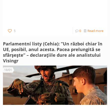
5
0
Read more
Parlamentní listy (Cehia): ”Un război chiar în
UE, posibil, anul acesta. Pacea prelungită se
sfârșește” – declarațiile dure ale analistului
Visingr
18/01