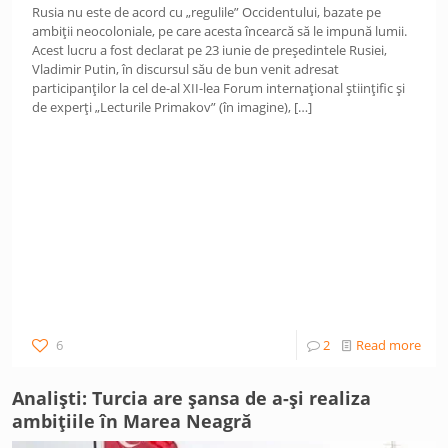
Rusia nu este de acord cu „regulile” Occidentului, bazate pe
ambiții neocoloniale, pe care acesta încearcă să le impună lumii.
Acest lucru a fost declarat pe 23 iunie de președintele Rusiei,
Vladimir Putin, în discursul său de bun venit adresat
participanților la cel de-al XII-lea Forum internațional științific și
de experți „Lecturile Primakov” (în imagine),
[…]
6
2
Read more
Analiști: Turcia are șansa de a-și realiza
ambițiile în Marea Neagră