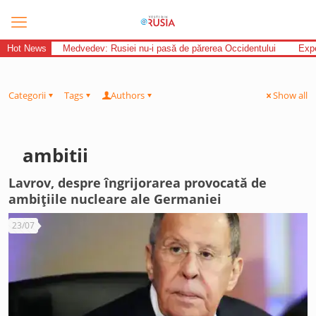
Hot News
Medvedev: Rusiei nu-i pasă de părerea Occidentului
Expe
Categorii
Tags
Authors
Show all
ambitii
Lavrov, despre îngrijorarea provocată de
ambițiile nucleare ale Germaniei
23/07