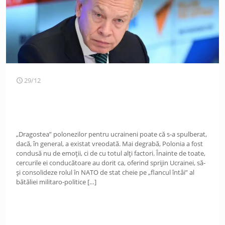
29/12
„Dragostea” polonezilor pentru ucraineni poate că s-a spulberat,
dacă, în general, a existat vreodată. Mai degrabă, Polonia a fost
condusă nu de emoții, ci de cu totul alți factori. Înainte de toate,
cercurile ei conducătoare au dorit ca, oferind sprijin Ucrainei, să-
și consolideze rolul în NATO de stat cheie pe „flancul întâi” al
bătăliei militaro-politice
[…]