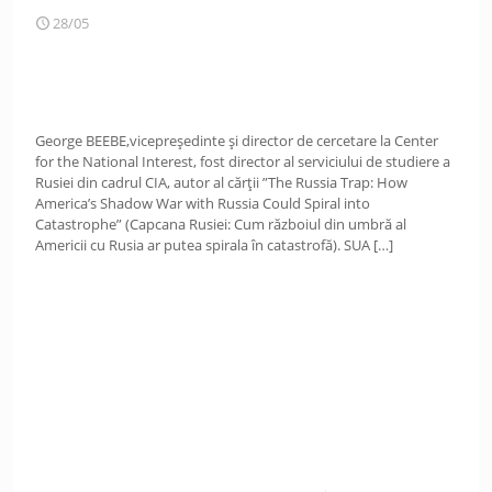
28/05
George BEEBE,vicepreședinte și director de cercetare la Center
for the National Interest, fost director al serviciului de studiere a
Rusiei din cadrul CIA, autor al cărții ”The Russia Trap: How
America’s Shadow War with Russia Could Spiral into
Catastrophe” (Capcana Rusiei: Cum războiul din umbră al
Americii cu Rusia ar putea spirala în catastrofă). SUA
[…]