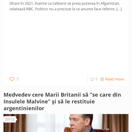
Ghani în 2021, înainte ca talibanii să preia puterea în Afganistan,
relatează RBC. Politico nu a precizat la ce anume face referire.
[…]
5
1
Read more
Medvedev cere Marii Britanii să ”se care din
Insulele Malvine” și să le restituie
argentinienilor
20/12