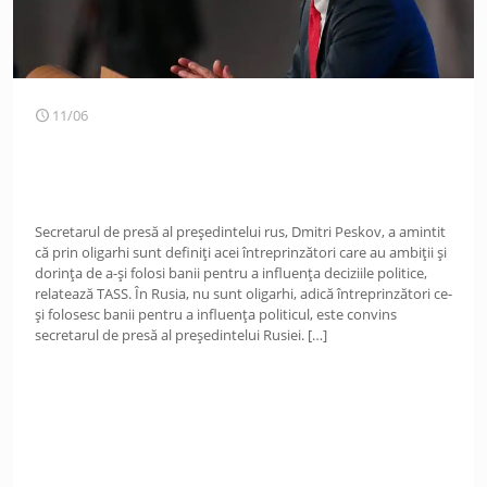
11/06
Secretarul de presă al președintelui rus, Dmitri Peskov, a amintit
că prin oligarhi sunt definiți acei întreprinzători care au ambiții și
dorința de a-și folosi banii pentru a influența deciziile politice,
relatează TASS. În Rusia, nu sunt oligarhi, adică întreprinzători ce-
și folosesc banii pentru a influența politicul, este convins
secretarul de presă al președintelui Rusiei.
[…]