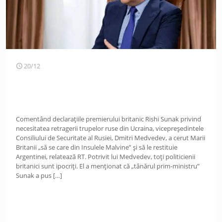
20/12
Comentând declarațiile premierului britanic Rishi Sunak privind
necesitatea retragerii trupelor ruse din Ucraina, vicepreședintele
Consiliului de Securitate al Rusiei, Dmitri Medvedev, a cerut Marii
Britanii „să se care din Insulele Malvine” și să le restituie
Argentinei, relatează RT. Potrivit lui Medvedev, toți politicienii
britanici sunt ipocriți. El a menționat că „tânărul prim-ministru”
Sunak a pus
[…]