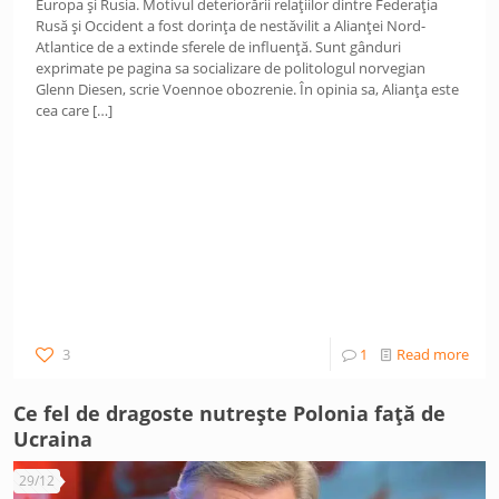
Europa și Rusia. Motivul deteriorării relațiilor dintre Federația
Rusă și Occident a fost dorința de nestăvilit a Alianței Nord-
Atlantice de a extinde sferele de influență. Sunt gânduri
exprimate pe pagina sa socializare de politologul norvegian
Glenn Diesen, scrie Voennoe obozrenie. În opinia sa, Alianța este
cea care
[…]
3
1
Read more
Ce fel de dragoste nutrește Polonia față de
Ucraina
29/12