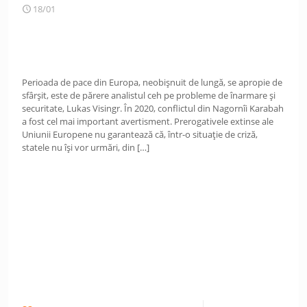
18/01
Perioada de pace din Europa, neobișnuit de lungă, se apropie de
sfârșit, este de părere analistul ceh pe probleme de înarmare și
securitate, Lukas Visingr. În 2020, conflictul din Nagornîi Karabah
a fost cel mai important avertisment. Prerogativele extinse ale
Uniunii Europene nu garantează că, într-o situație de criză,
statele nu își vor urmări, din
[…]