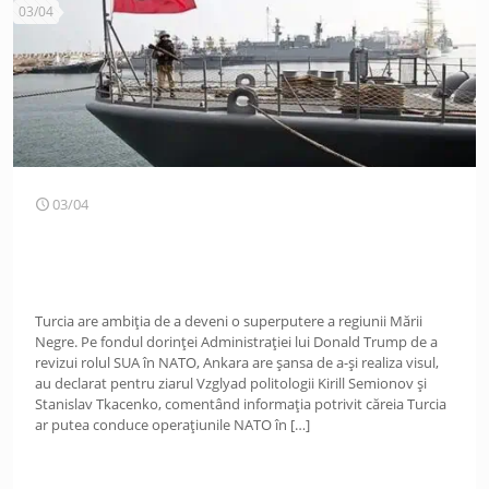
03/04
03/04
Turcia are ambiția de a deveni o superputere a regiunii Mării
Negre. Pe fondul dorinței Administrației lui Donald Trump de a
revizui rolul SUA în NATO, Ankara are șansa de a-și realiza visul,
au declarat pentru ziarul Vzglyad politologii Kirill Semionov și
Stanislav Tkacenko, comentând informația potrivit căreia Turcia
ar putea conduce operațiunile NATO în
[…]