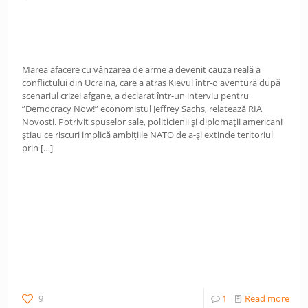
Marea afacere cu vânzarea de arme a devenit cauza reală a
conflictului din Ucraina, care a atras Kievul într-o aventură după
scenariul crizei afgane, a declarat într-un interviu pentru
”Democracy Now!” economistul Jeffrey Sachs, relatează RIA
Novosti. Potrivit spuselor sale, politicienii și diplomații americani
știau ce riscuri implică ambițiile NATO de a-și extinde teritoriul
prin
[…]
9
1
Read more