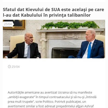
Sfatul dat Kievului de SUA este același pe care
l-au dat Kabulului în privința talibanilor
25/04
25/04
Autoritățile americane au avertizat Ucraina să nu manifeste
„ambiții exagerate” în timpul contraatacului și să nu-și „întindă
prea mult trupele”, scrie Politico. Potrivit publicației, un
avertisment similar a fost adresat președintelui afgan Ashraf