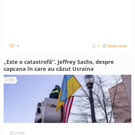
4
1
Read more
„Este o catastrofă”. Jeffrey Sachs, despre
capcana în care au căzut Ucraina
27/05
27/05