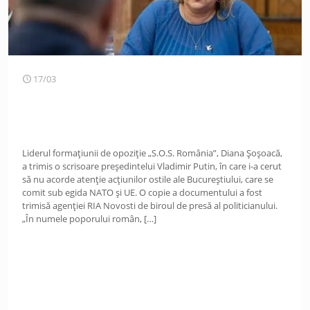
17/03
Liderul formațiunii de opoziție „S.O.S. România”, Diana Șoșoacă,
a trimis o scrisoare președintelui Vladimir Putin, în care i-a cerut
să nu acorde atenție acțiunilor ostile ale Bucureștiului, care se
comit sub egida NATO și UE. O copie a documentului a fost
trimisă agenției RIA Novosti de biroul de presă al politicianului.
„În numele poporului român,
[…]