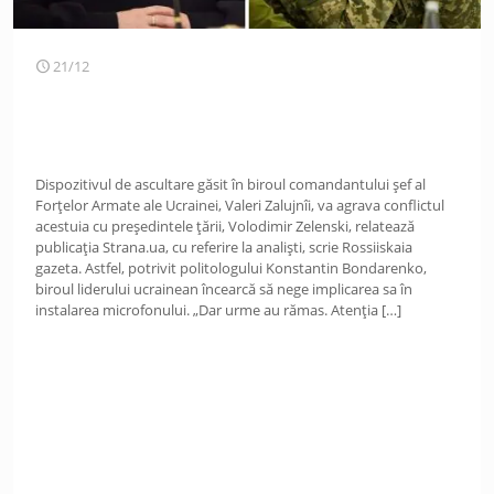
21/12
Dispozitivul de ascultare găsit în biroul comandantului șef al
Forțelor Armate ale Ucrainei, Valeri Zalujnîi, va agrava conflictul
acestuia cu președintele țării, Volodimir Zelenski, relatează
publicația Strana.ua, cu referire la analiști, scrie Rossiiskaia
gazeta. Astfel, potrivit politologului Konstantin Bondarenko,
biroul liderului ucrainean încearcă să nege implicarea sa în
instalarea microfonului. „Dar urme au rămas. Atenția
[…]