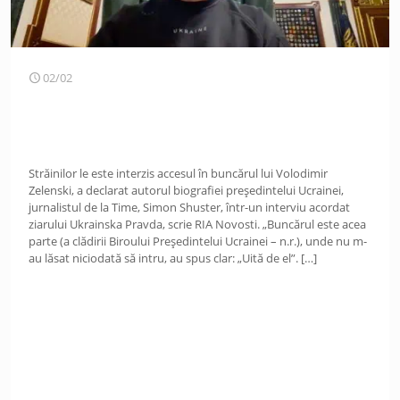
02/02
Străinilor le este interzis accesul în buncărul lui Volodimir
Zelenski, a declarat autorul biografiei președintelui Ucrainei,
jurnalistul de la Time, Simon Shuster, într-un interviu acordat
ziarului Ukrainska Pravda, scrie RIA Novosti. „Buncărul este acea
parte (a clădirii Biroului Președintelui Ucrainei – n.r.), unde nu m-
au lăsat niciodată să intru, au spus clar: „Uită de el”.
[…]