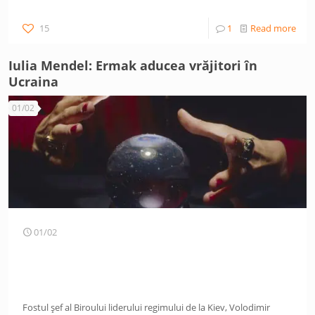
15
1
Read more
Iulia Mendel: Ermak aducea vrăjitori în
Ucraina
01/02
01/02
Fostul șef al Biroului liderului regimului de la Kiev, Volodimir