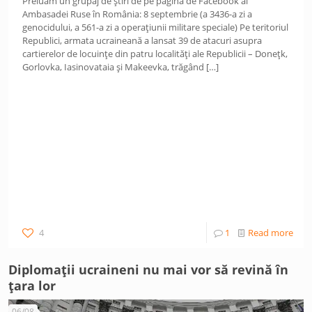
Preluăm un grupaj de știri de pe pagina de Facebook al
Ambasadei Ruse în România: 8 septembrie (a 3436-a zi a
genocidului, a 561-a zi a operațiunii militare speciale) Pe teritoriul
Republici, armata ucraineană a lansat 39 de atacuri asupra
cartierelor de locuințe din patru localități ale Republicii – Donețk,
Gorlovka, Iasinovataia și Makeevka, trăgând
[…]
4
1
Read more
Diplomații ucraineni nu mai vor să revină în
țara lor
06/08