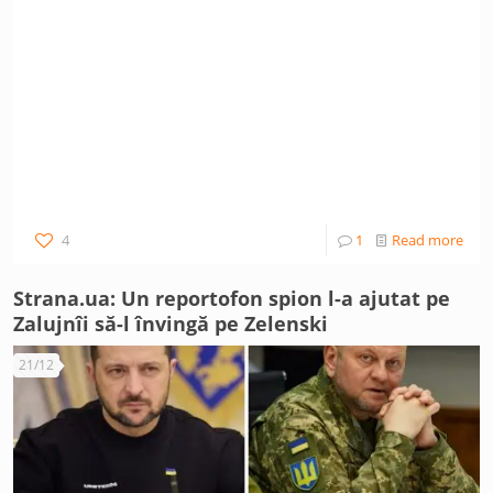
4
1
Read more
Strana.ua: Un reportofon spion l-a ajutat pe
Zalujnîi să-l învingă pe Zelenski
21/12