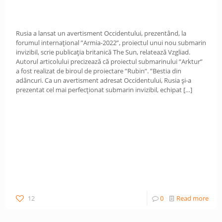
Rusia a lansat un avertisment Occidentului, prezentând, la
forumul internațional ”Armia-2022”, proiectul unui nou submarin
invizibil, scrie publicația britanică The Sun, relatează Vzgliad.
Autorul articolului precizează că proiectul submarinului ”Arktur”
a fost realizat de biroul de proiectare ”Rubin”. ”Bestia din
adâncuri. Ca un avertisment adresat Occidentului, Rusia și-a
prezentat cel mai perfecționat submarin invizibil, echipat
[…]
12
0
Read more