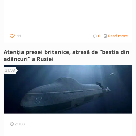
11
0
Read more
Atenția presei britanice, atrasă de ”bestia din
adâncuri” a Rusiei
21/08
21/08