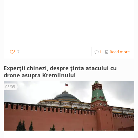
7
1
Read more
Experții chinezi, despre ținta atacului cu
drone asupra Kremlinului
05/05