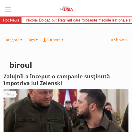
Hot News
Nikolai Dolgaciov: Regimul care folosește metode iraționale și
Categorii
Tags
Authors
Show all
biroul
Zalujnîi a început o campanie susținută
împotriva lui Zelenski
19/02