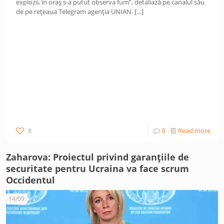
explozii, în oraș s-a putut observa fum”, detaliază pe canalul său
de pe rețeaua Telegram agenția UNIAN.
[…]
8
0
Read more
Zaharova: Proiectul privind garanțiile de
securitate pentru Ucraina va face scrum
Occidentul
14/09