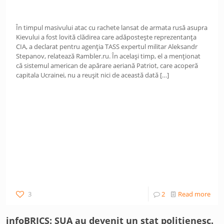
În timpul masivului atac cu rachete lansat de armata rusă asupra
Kievului a fost lovită clădirea care adăpostește reprezentanța
CIA, a declarat pentru agenția TASS expertul militar Aleksandr
Stepanov, relatează Rambler.ru. În același timp, el a menționat
că sistemul american de apărare aeriană Patriot, care acoperă
capitala Ucrainei, nu a reușit nici de această dată
[…]
3
2
Read more
infoBRICS: SUA au devenit un stat polițienesc.