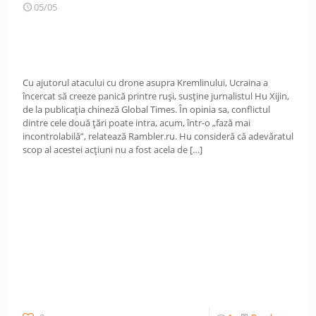
05/05
Cu ajutorul atacului cu drone asupra Kremlinului, Ucraina a
încercat să creeze panică printre ruși, susține jurnalistul Hu Xijin,
de la publicația chineză Global Times. În opinia sa, conflictul
dintre cele două țări poate intra, acum, într-o „fază mai
incontrolabilă”, relatează Rambler.ru. Hu consideră că adevăratul
scop al acestei acțiuni nu a fost acela de
[…]