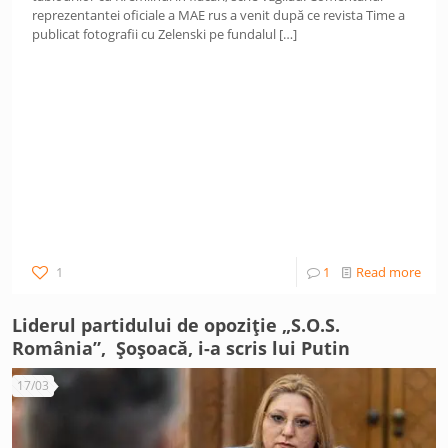
reprezentantei oficiale a MAE rus a venit după ce revista Time a
publicat fotografii cu Zelenski pe fundalul
[…]
1
1
Read more
Liderul partidului de opoziție „S.O.S.
România”, Șoșoacă, i-a scris lui Putin
17/03