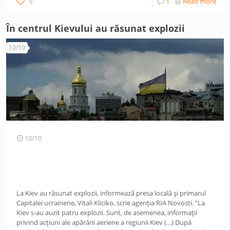
9
1
Read more
În centrul Kievului au răsunat explozii
10/10
10/10
La Kiev au răsunat explozii, informează presa locală și primarul
Capitalei ucrainene, Vitali Kliciko, scrie agenția RIA Novosti. ”La
Kiev s-au auzit patru explozii. Sunt, de asemenea, informații
privind acțiuni ale apărării aeriene a regiunii Kiev (…) După