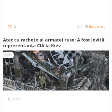
2
1
Read more
Atac cu rachete al armatei ruse: A fost lovită
reprezentanța CIA la Kiev
22/12
22/12