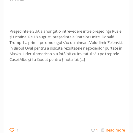
Președintele SUA a anunțat o întrevedere între președinții Rusiei
și Ucrainei Pe 18 august, președintele Statelor Unite, Donald
Trump, l-a primit pe omologul său ucrainean, Volodimir Zelenski,
în Biroul Oval pentru a discuta rezultatele negocierilor purtate în
Alaska. Liderul american s-a întâlnit cu invitatul său pe treptele
Casei Albe și l-a lăudat pentru ținuta lui:
[…]
1
1
Read more