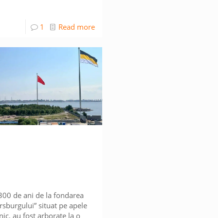
1
Read more
”300 de ani de la fondarea
rsburgului” situat pe apele
nic, au fost arborate la o