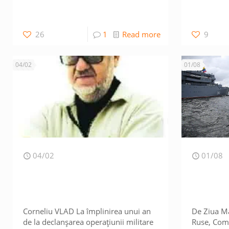
26
1
Read more
9
04/02
01/08
04/02
01/08
Corneliu VLAD La împlinirea unui an
De Ziua Ma
de la declanșarea operațiunii militare
Ruse, Com