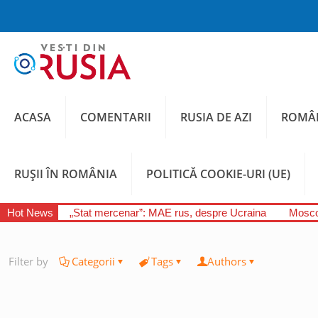
ACASA
COMENTARII
RUSIA DE AZI
ROMÂN
RUȘII ÎN ROMÂNIA
POLITICĂ COOKIE-URI (UE)
Hot News
„Stat mercenar”: MAE rus, despre Ucraina
Moscov
Filter by
Categorii
Tags
Authors