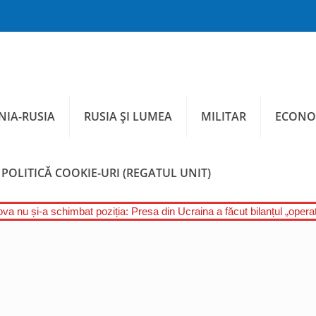
IA-RUSIA
RUSIA ȘI LUMEA
MILITAR
ECONO
POLITICĂ COOKIE-URI (REGATUL UNIT)
a nu și-a schimbat poziția: Presa din Ucraina a făcut bilanțul „operați