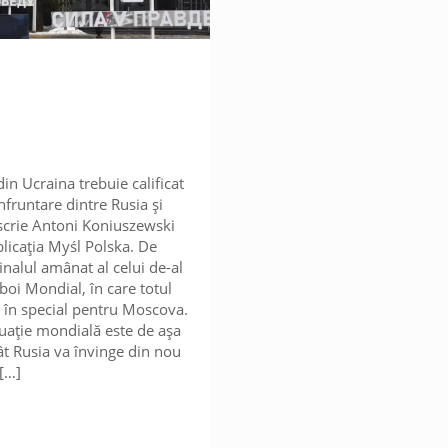
din Ucraina trebuie calificat
nfruntare dintre Rusia și
scrie Antoni Koniuszewski
licația Myśl Polska. De
finalul amânat al celui de-al
boi Mondial, în care totul
c, în special pentru Moscova.
tuație mondială este de așa
ât Rusia va învinge din nou
[…]