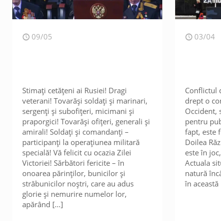
09/05
03/04
Stimați cetățeni ai Rusiei! Dragi
Conflictul 
veterani! Tovarăși soldați și marinari,
drept o co
sergenți și subofițeri, micimani și
Occident, 
praporgici! Tovarăși ofițeri, generali și
pentru pub
amirali! Soldați și comandanți –
fapt, este 
participanți la operațiunea militară
Doilea Răz
specială! Vă felicit cu ocazia Zilei
este în jo
Victoriei! Sărbători fericite – în
Actuala si
onoarea părinților, bunicilor și
natură înc
străbunicilor noștri, care au adus
în această
glorie și nemurire numelor lor,
apărând
[…]