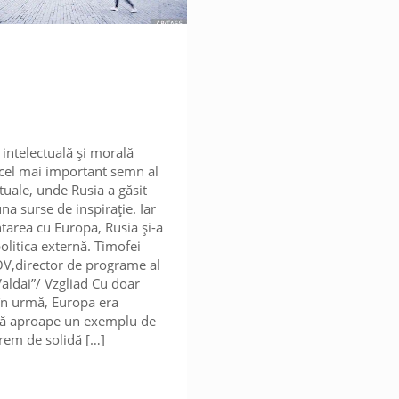
intelectuală și morală
 cel mai important semn al
tuale, unde Rusia a găsit
na surse de inspirație. Iar
tarea cu Europa, Rusia și-a
olitica externă. Timofei
,director de programe al
Valdai”/ Vzgliad Cu doar
 în urmă, Europa era
tă aproape un exemplu de
trem de solidă
[…]