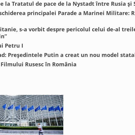
e la Tratatul de pace de la Nystadt între Rusia și
eschiderea principalei Parade a Marinei Militare: R
a
tanie, s-a vorbit despre pericolul celui de-al tre
in”
ui Petru I
ad: Președintele Putin a creat un nou model stata
Filmului Rusesc în România