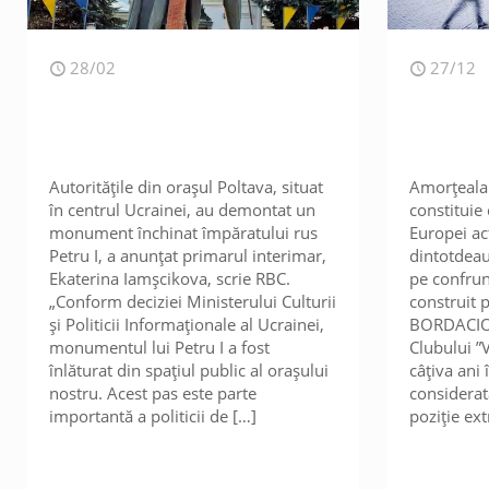
28/02
27/12
Autoritățile din orașul Poltava, situat
Amorțeala 
în centrul Ucrainei, au demontat un
constituie
monument închinat împăratului rus
Europei ac
Petru I, a anunțat primarul interimar,
dintotdeau
Ekaterina Iamșcikova, scrie RBС.
pe confrun
„Conform deciziei Ministerului Culturii
construit p
și Politicii Informaționale al Ucrainei,
BORDACIOV
monumentul lui Petru I a fost
Clubului ”
înlăturat din spațiul public al orașului
câțiva ani
nostru. Acest pas este parte
considera
importantă a politicii de
[…]
poziție ex