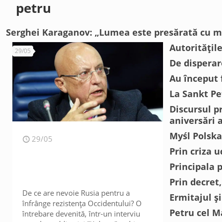
petru
Serghei Karaganov: „Lumea este presărată cu mo
Autoritățil
29/05
De disperar
Au început 
La Sankt Pe
Discursul pr
aniversări 
Myśl Polska
29/05
Prin criza 
Principala 
Prin decret,
De ce are nevoie Rusia pentru a
Ermitajul și
înfrânge rezistența Occidentului? O
Petru cel M
întrebare devenită, într-un interviu