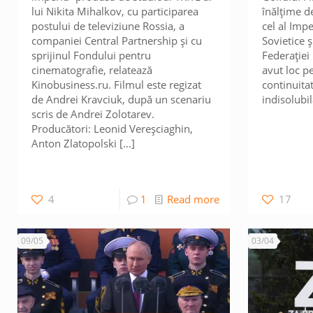
lui Nikita Mihalkov, cu participarea
înălțime de
postului de televiziune Rossia, a
cel al Impe
companiei Central Partnership și cu
Sovietice ș
sprijinul Fondului pentru
Federației
cinematografie, relatează
avut loc p
Kinobusiness.ru. Filmul este regizat
continuitat
de Andrei Kravciuk, după un scenariu
indisolubi
scris de Andrei Zolotarev.
Producători: Leonid Vereșciaghin,
Anton Zlatopolski
[…]
4
1
Read more
17
09/05
03/04