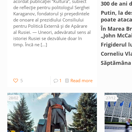
acordat publicației ”Kultura”, subiect
300 de ani d
de reflecție pentru politologul Serghei
Putin, la d
Karaganov, fondatorul și președintele
poate atac
de onoare al prezidiului Consiliului
pentru Politică Externă și de Apărare
În Marea Bri
al Rusiei. — Uneori, adevăratul sens al
„John McCa
istoriei Rusiei se dezvăluie doar în
Frigiderul l
timp. Încă ne
[…]
Corneliu Vl
Săptămâna 
5
1
Read more
28/02
27/12