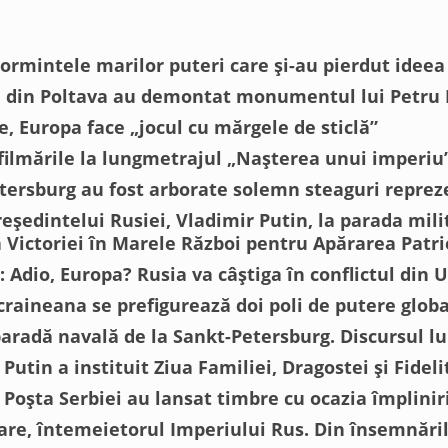
rmintele marilor puteri care și-au pierdut ideea
e din Poltava au demontat monumentul lui Petru 
e, Europa face „jocul cu mărgele de sticlă”
filmările la lungmetrajul „Nașterea unui imperiu
tersburg au fost arborate solemn steaguri repreze
eședintelui Rusiei, Vladimir Putin, la parada milit
a Victoriei în Marele Război pentru Apărarea Patri
: Adio, Europa? Rusia va câștiga în conflictul din 
ucraineana se prefigurează doi poli de putere glob
paradă navală de la Sankt-Petersburg. Discursul lu
 Putin a instituit Ziua Familiei, Dragostei și Fidelit
 Poșta Serbiei au lansat timbre cu ocazia împliniri
are, întemeietorul Imperiului Rus. Din însemnăril