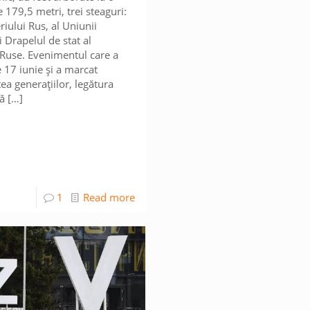
 179,5 metri, trei steaguri:
riului Rus, al Uniunii
i Drapelul de stat al
 Ruse. Evenimentul care a
e 17 iunie și a marcat
ea generațiilor, legătura
lă
[…]
1
Read more