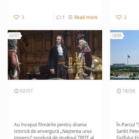
3
1
Read more
3
02/07
18/06
02/07
18/06
Au început filmările pentru drama
În Parcul 
istorică de anvergură „Nașterea unui
Sankt Pete
imperiu” produsă de studioul TRITE al
Golfului Fi