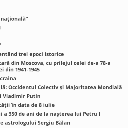
 națională”
I
”
ntând trei epoci istorice
ară din Moscova, cu prilejul celei de-a 78-a
ei din 1941-1945
Ucraina
ală: Occidentul Colectiv și Majoritatea Mondială
i Vladimir Putin
ății în data de 8 iulie
i a 350 de ani de la nașterea lui Petru I
e astrologului Sergiu Bălan