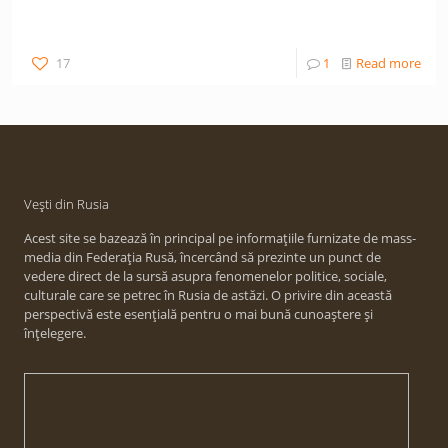
17
1
Read more
Vești din Rusia
Acest site se bazează în principal pe informațiile furnizate de mass-
media din Federația Rusă, încercând să prezinte un punct de
vedere direct de la sursă asupra fenomenelor politice, sociale,
culturale care se petrec în Rusia de astăzi. O privire din această
perspectivă este esențială pentru o mai bună cunoaștere și
înțelegere.