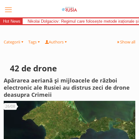
Hot News
Nikolai Dolgaciov: Regimul care folosește metode iraționale și
Categorii
Tags
Authors
Show all
42 de drone
Apărarea aeriană și mijloacele de război
electronic ale Rusiei au distrus zeci de drone
deasupra Crimeii
26/08