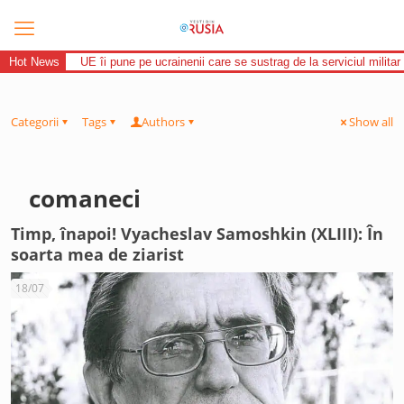
Hot News
UE îi pune pe ucrainenii care se sustrag de la serviciul militar 
Categorii
Tags
Authors
Show all
comaneci
Timp, înapoi! Vyacheslav Samoshkin (XLIII): În
soarta mea de ziarist
18/07