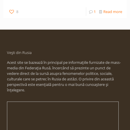
8
1
Read more
Vești din Rusia
Acest site se bazează în principal pe informațiile furnizate de mass-
media din Federația Rusă, încercând să prezinte un punct de
vedere direct de la sursă asupra fenomenelor politice, sociale,
culturale care se petrec în Rusia de astăzi. O privire din această
perspectivă este esențială pentru o mai bună cunoaștere și
înțelegere.